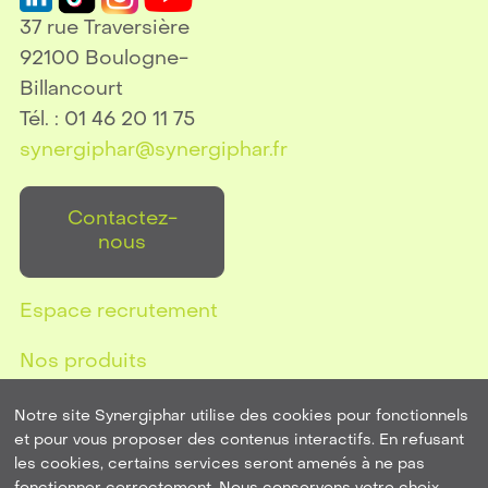
37 rue Traversière
92100 Boulogne-
Billancourt
Tél. : 01 46 20 11 75
synergiphar@synergiphar.fr
Contactez-
nous
Espace recrutement
Nos produits
Notre site Synergiphar utilise des cookies pour fonctionnels
et pour vous proposer des contenus interactifs. En refusant
les cookies, certains services seront amenés à ne pas
Mentions Légales
-
Plan de site
-
Politique de