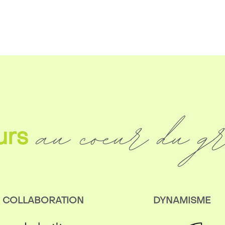
au coeur du g
urs
COLLABORATION
DYNAMISME