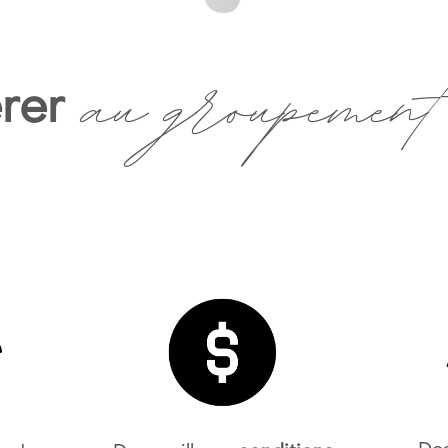
au groupement 
rer