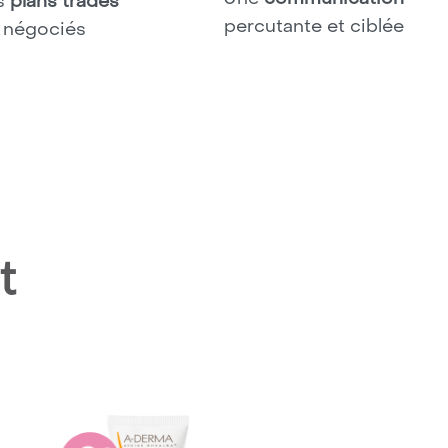
s
plans trades
percutante et ciblée
négociés
t