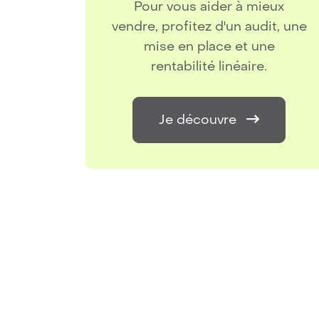
gie en
Pour vous aider à mieux
age :
vendre, profitez d'un audit, une
é pour
mise en place et une
ne.
rentabilité linéaire.
Je découvre