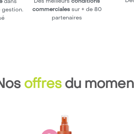
De
Des meilleurs
conditions
le
dans
commerciales
sur + de 80
 gestion.
partenaires
sé
Nos
offres
du momen