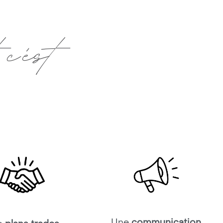
c'est
Une
communication