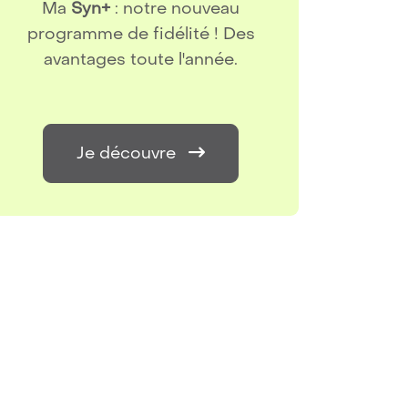
Ma
Syn+
: notre nouveau
B
programme de fidélité ! Des
rée
avantages toute l'année.
clie
Je découvre