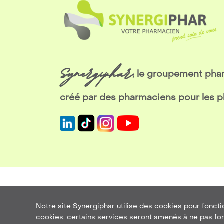
Synergiphar
, le groupement ph
créé par des pharmaciens pour les 
M
Notre site Synergiphar utilise des cookies pour foncti
Une
création de site intern
cookies, certains services seront amenés à ne pas fo