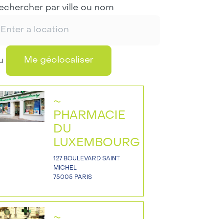
echercher par ville ou nom
Me géolocaliser
u
~
PHARMACIE
DU
LUXEMBOURG
127 BOULEVARD SAINT
MICHEL
75005 PARIS
~