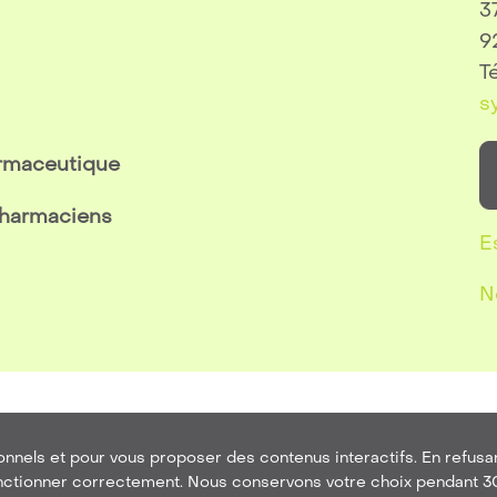
3
9
Té
s
armaceutique
pharmaciens
E
N
entions Légales
-
Plan de site
-
Politique de confidentiali
onnels et pour vous proposer des contenus interactifs. En refusan
et par l'agence de communication HOB France Service
,
exp
nctionner correctement. Nous conservons votre choix pendant 30