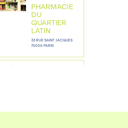
PHARMACIE
DU
QUARTIER
LATIN
33 RUE SAINT JACQUES
75005 PARIS
~
PHARMACIE
217
217 Rue la Fayette
75010 Paris