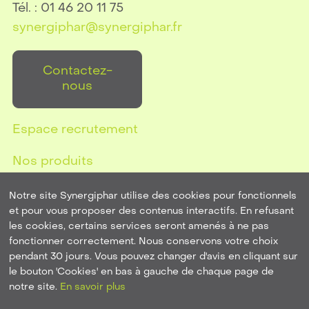
Tél. : 01 46 20 11 75
synergiphar@synergiphar.fr
Contactez-
nous
Espace recrutement
Nos produits
Notre site Synergiphar utilise des cookies pour fonctionnels
et pour vous proposer des contenus interactifs. En refusant
les cookies, certains services seront amenés à ne pas
Mentions Légales
-
Plan de site
-
Politique de
fonctionner correctement. Nous conservons votre choix
confidentialité
pendant 30 jours. Vous pouvez changer d'avis en cliquant sur
le bouton 'Cookies' en bas à gauche de chaque page de
Une
création de site internet par l'agence de
notre site.
En savoir plus
communication HOB France Service
,
expert Joomla
,