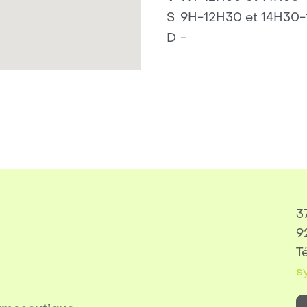
S
9H-12H30 et 14H30
D
-
3
9
Té
s