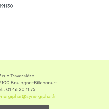
-19H30
7 rue Traversière
2100 Boulogne-Billancourt
l. : 01 46 20 11 75
ynergiphar@synergiphar.fr