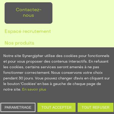
Contactez-
nous
Espace recrutement
Nos produits
Notre site Synergiphar utilise des cookies pour fonctionnels
et pour vous proposer des contenus interactifs. En refusant
les cookies, certains services seront amenés à ne pas
Mentions Légales
-
Plan de site
-
Politique de
fonctionner correctement. Nous conservons votre choix
confidentialité
pendant 30 jours. Vous pouvez changer d'avis en cliquant sur
le bouton 'Cookies' en bas à gauche de chaque page de
Une
création de site internet par l'agence de
notre site.
En savoir plus
communication HOB France Service
,
expert Joomla
,
expert WordPress
PARAMETRAGE
TOUT ACCEPTER
TOUT REFUSER